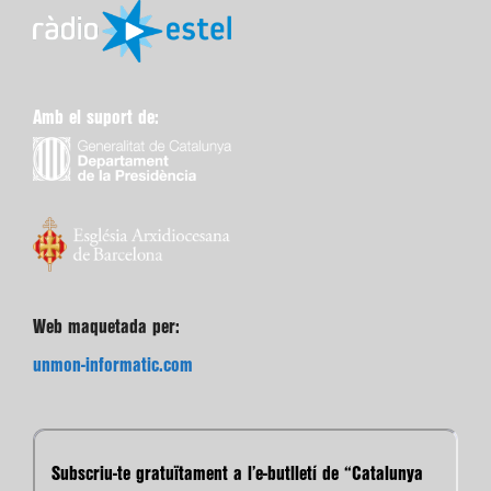
Amb el suport de:
Web maquetada per:
unmon-informatic.com
Subscriu-te gratuïtament a l’e-butlletí de “Catalunya