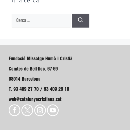
una cerca.
Cerca:
Fundació Missatge Humà i Cristià
Comtes de Bell-lloc, 67-69
08014 Barcelona
T. 93 409 27 70 / 93 409 28 10
web@catalunyacristiana.cat