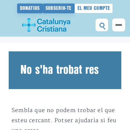
DONATIUS
SUBSCRIU-TE
EL MEU COMPTE
Vés
al
contingut
No s'ha trobat res
Sembla que no podem trobar el que
esteu cercant. Potser ajudaria si feu