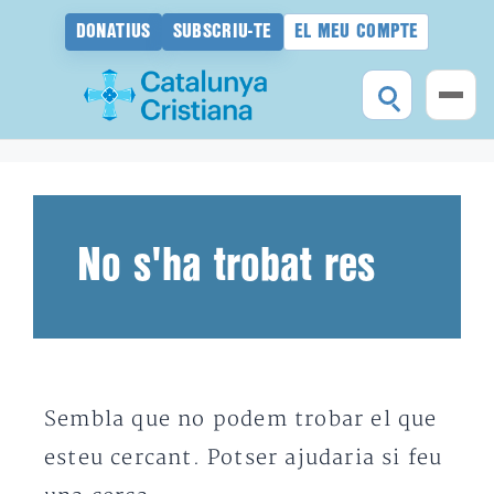
DONATIUS
SUBSCRIU-TE
EL MEU COMPTE
Vés
al
contingut
No s'ha trobat res
Sembla que no podem trobar el que
esteu cercant. Potser ajudaria si feu