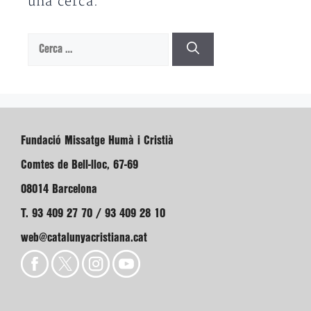
una cerca.
Cerca:
Fundació Missatge Humà i Cristià
Comtes de Bell-lloc, 67-69
08014 Barcelona
T. 93 409 27 70 / 93 409 28 10
web@catalunyacristiana.cat