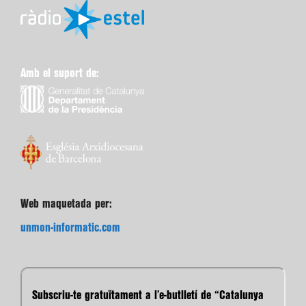
Amb el suport de:
Web maquetada per:
unmon-informatic.com
Subscriu-te gratuïtament a l’e-butlletí de “Catalunya