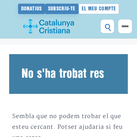
DONATIUS
SUBSCRIU-TE
EL MEU COMPTE
Vés
al
contingut
No s'ha trobat res
Sembla que no podem trobar el que
esteu cercant. Potser ajudaria si feu