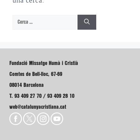
una cerca.
Cerca:
Fundació Missatge Humà i Cristià
Comtes de Bell-lloc, 67-69
08014 Barcelona
T. 93 409 27 70 / 93 409 28 10
web@catalunyacristiana.cat