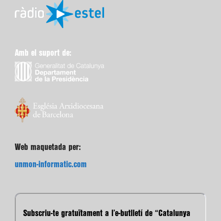
Amb el suport de:
Web maquetada per:
unmon-informatic.com
Subscriu-te gratuïtament a l’e-butlletí de “Catalunya