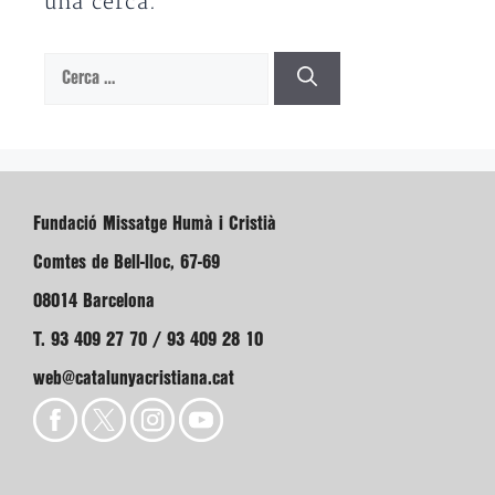
una cerca.
Cerca:
Fundació Missatge Humà i Cristià
Comtes de Bell-lloc, 67-69
08014 Barcelona
T. 93 409 27 70 / 93 409 28 10
web@catalunyacristiana.cat