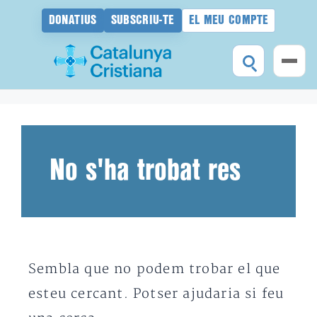
DONATIUS
SUBSCRIU-TE
EL MEU COMPTE
Vés
al
contingut
No s'ha trobat res
Sembla que no podem trobar el que
esteu cercant. Potser ajudaria si feu