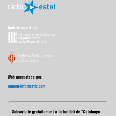
Amb el suport de:
Web maquetada per:
unmon-informatic.com
Subscriu-te gratuïtament a l’e-butlletí de “Catalunya