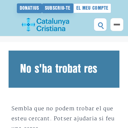
DONATIUS
SUBSCRIU-TE
EL MEU COMPTE
Vés
al
contingut
No s'ha trobat res
Sembla que no podem trobar el que
esteu cercant. Potser ajudaria si feu