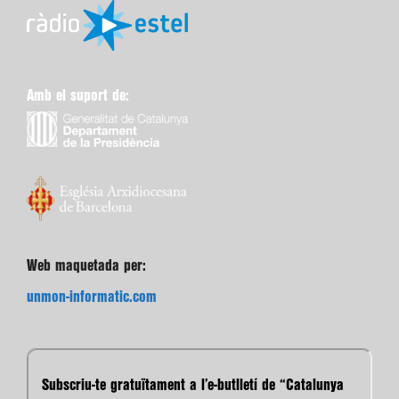
Amb el suport de:
Web maquetada per:
unmon-informatic.com
Subscriu-te gratuïtament a l’e-butlletí de “Catalunya