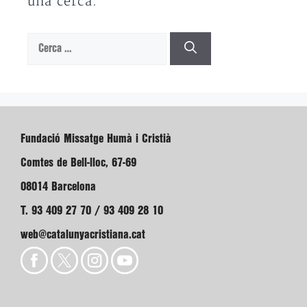
una cerca.
Cerca:
Fundació Missatge Humà i Cristià
Comtes de Bell-lloc, 67-69
08014 Barcelona
T. 93 409 27 70 / 93 409 28 10
web@catalunyacristiana.cat