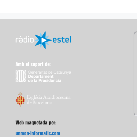
Amb el suport de:
Web maquetada per:
unmon-informatic.com