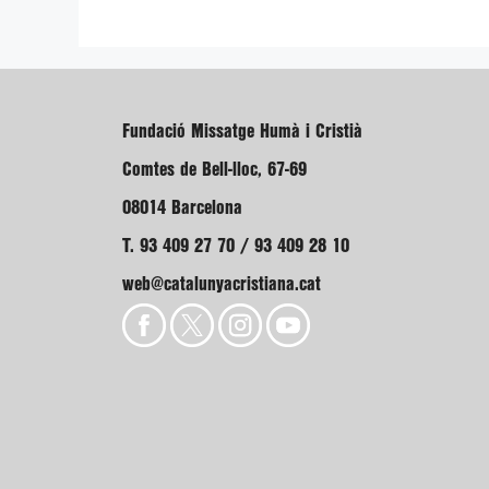
Fundació Missatge Humà i Cristià
Comtes de Bell-lloc, 67-69
08014 Barcelona
T. 93 409 27 70 / 93 409 28 10
web@catalunyacristiana.cat