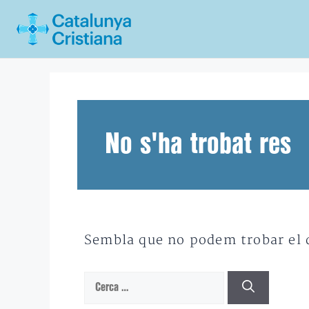
Vés
al
contingut
No s'ha trobat res
Sembla que no podem trobar el qu
Cerca: