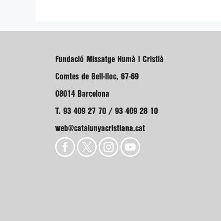
Fundació Missatge Humà i Cristià
Comtes de Bell-lloc, 67-69
08014 Barcelona
T. 93 409 27 70 / 93 409 28 10
web@catalunyacristiana.cat