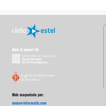
Amb el suport de:
Web maquetada per:
unmon-informatic.com