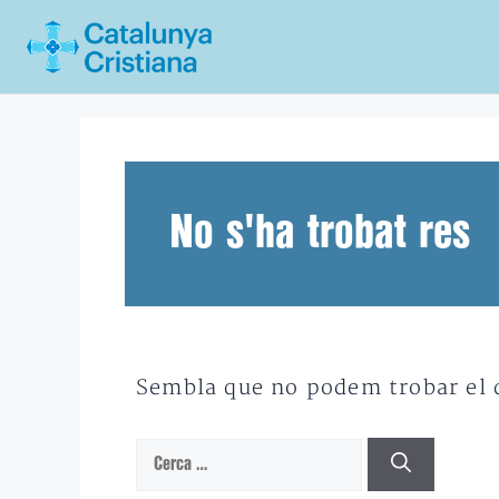
Vés
al
contingut
No s'ha trobat res
Sembla que no podem trobar el qu
Cerca: