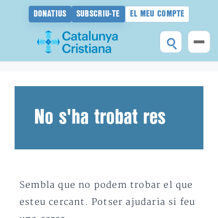
DONATIUS
SUBSCRIU-TE
EL MEU COMPTE
Vés
al
contingut
No s'ha trobat res
Sembla que no podem trobar el que
esteu cercant. Potser ajudaria si feu