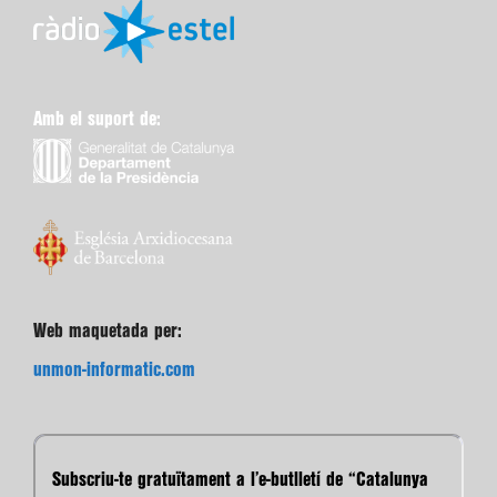
Amb el suport de:
Web maquetada per:
unmon-informatic.com
Subscriu-te gratuïtament a l’e-butlletí de “Catalunya