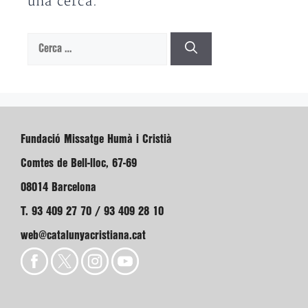
una cerca.
Cerca:
Fundació Missatge Humà i Cristià
Comtes de Bell-lloc, 67-69
08014 Barcelona
T. 93 409 27 70 / 93 409 28 10
web@catalunyacristiana.cat