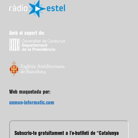
Amb el suport de:
Web maquetada per:
unmon-informatic.com
Subscriu-te gratuïtament a l’e-butlletí de “Catalunya