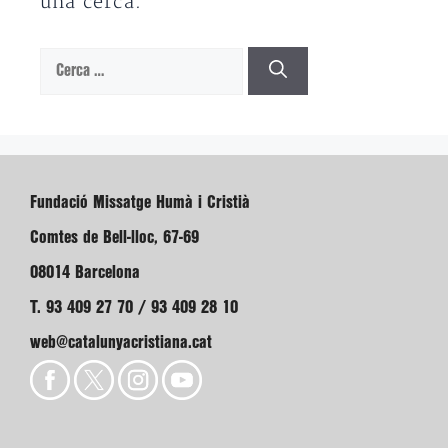
una cerca.
Cerca:
Fundació Missatge Humà i Cristià
Comtes de Bell-lloc, 67-69
08014 Barcelona
T. 93 409 27 70 / 93 409 28 10
web@catalunyacristiana.cat