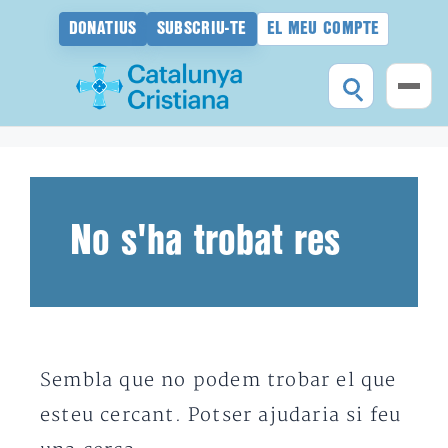
DONATIUS
SUBSCRIU-TE
EL MEU COMPTE
Vés
al
contingut
No s'ha trobat res
Sembla que no podem trobar el que
esteu cercant. Potser ajudaria si feu