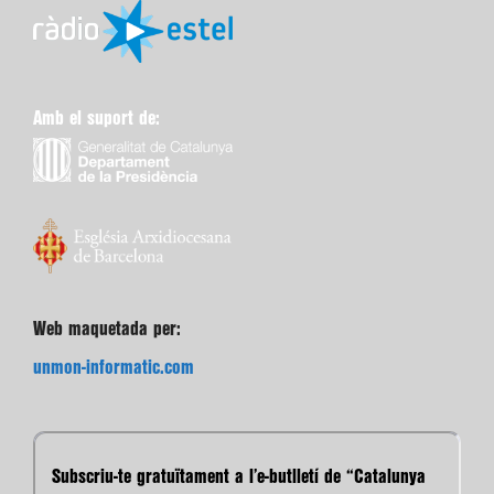
Amb el suport de:
Web maquetada per:
unmon-informatic.com
Subscriu-te gratuïtament a l’e-butlletí de “Catalunya