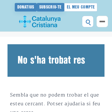
DONATIUS
SUBSCRIU-TE
EL MEU COMPTE
Vés
al
contingut
No s'ha trobat res
Sembla que no podem trobar el que
esteu cercant. Potser ajudaria si feu