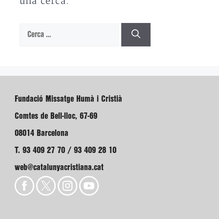
una cerca.
Cerca:
Fundació Missatge Humà i Cristià
Comtes de Bell-lloc, 67-69
08014 Barcelona
T. 93 409 27 70 / 93 409 28 10
web@catalunyacristiana.cat