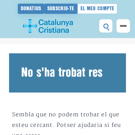
DONATIUS
SUBSCRIU-TE
EL MEU COMPTE
Vés
al
contingut
No s'ha trobat res
Sembla que no podem trobar el que
esteu cercant. Potser ajudaria si feu