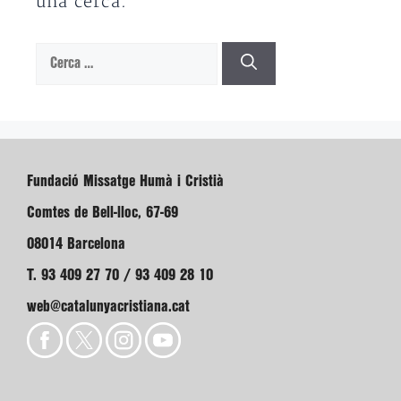
una cerca.
Cerca:
Fundació Missatge Humà i Cristià
Comtes de Bell-lloc, 67-69
08014 Barcelona
T. 93 409 27 70 / 93 409 28 10
web@catalunyacristiana.cat