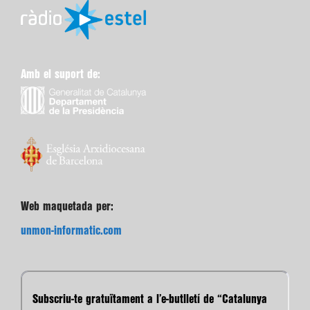
Amb el suport de:
Web maquetada per:
unmon-informatic.com
Subscriu-te gratuïtament a l’e-butlletí de “Catalunya