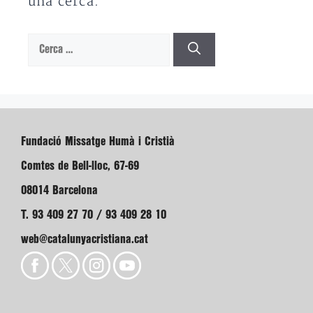
una cerca.
Cerca:
Fundació Missatge Humà i Cristià
Comtes de Bell-lloc, 67-69
08014 Barcelona
T. 93 409 27 70 / 93 409 28 10
web@catalunyacristiana.cat