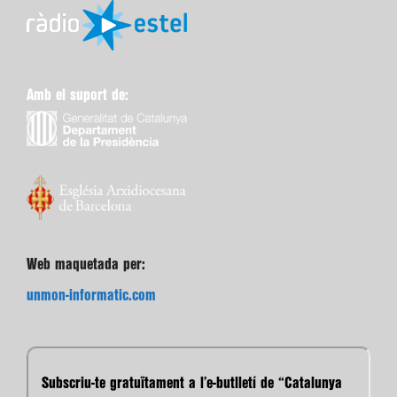
Amb el suport de:
Web maquetada per:
unmon-informatic.com
Subscriu-te gratuïtament a l’e-butlletí de “Catalunya