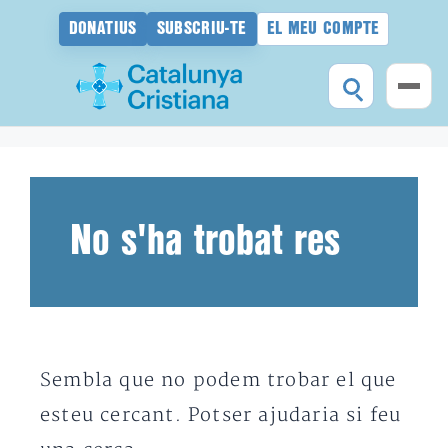
DONATIUS
SUBSCRIU-TE
EL MEU COMPTE
Vés
al
contingut
No s'ha trobat res
Sembla que no podem trobar el que
esteu cercant. Potser ajudaria si feu