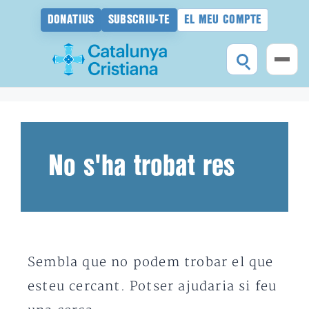
DONATIUS
SUBSCRIU-TE
EL MEU COMPTE
Vés
al
contingut
No s'ha trobat res
Sembla que no podem trobar el que
esteu cercant. Potser ajudaria si feu