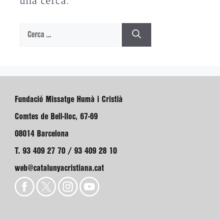
una cerca.
Cerca:
Fundació Missatge Humà i Cristià
Comtes de Bell-lloc, 67-69
08014 Barcelona
T. 93 409 27 70 / 93 409 28 10
web@catalunyacristiana.cat