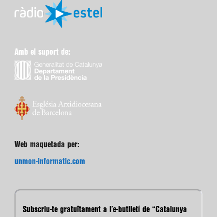
Amb el suport de:
Web maquetada per:
unmon-informatic.com
Subscriu-te gratuïtament a l’e-butlletí de “Catalunya