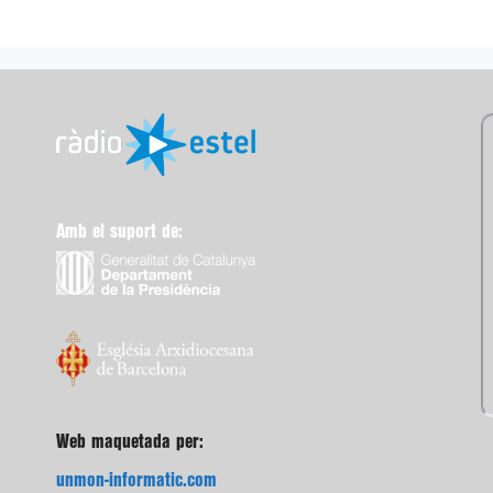
Amb el suport de:
Web maquetada per:
unmon-informatic.com