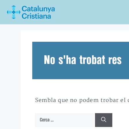
Vés
al
contingut
No s'ha trobat res
Sembla que no podem trobar el qu
Cerca: