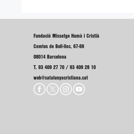
Fundació Missatge Humà i Cristià
Comtes de Bell-lloc, 67-69
08014 Barcelona
T. 93 409 27 70 / 93 409 28 10
web@catalunyacristiana.cat