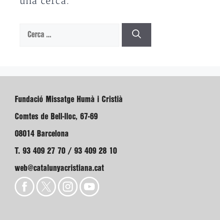
una cerca.
Cerca:
Fundació Missatge Humà i Cristià
Comtes de Bell-lloc, 67-69
08014 Barcelona
T. 93 409 27 70 / 93 409 28 10
web@catalunyacristiana.cat