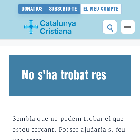
DONATIUS
SUBSCRIU-TE
EL MEU COMPTE
Vés
al
contingut
No s'ha trobat res
Sembla que no podem trobar el que
esteu cercant. Potser ajudaria si feu