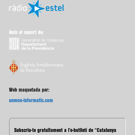
Amb el suport de:
Web maquetada per:
unmon-informatic.com
Subscriu-te gratuïtament a l’e-butlletí de “Catalunya