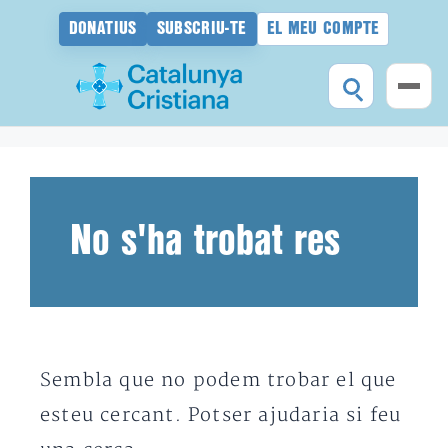
DONATIUS
SUBSCRIU-TE
EL MEU COMPTE
Vés
al
contingut
No s'ha trobat res
Sembla que no podem trobar el que
esteu cercant. Potser ajudaria si feu