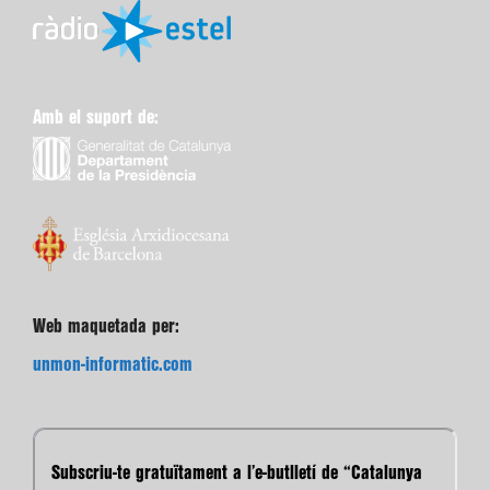
Amb el suport de:
Web maquetada per:
unmon-informatic.com
Subscriu-te gratuïtament a l’e-butlletí de “Catalunya