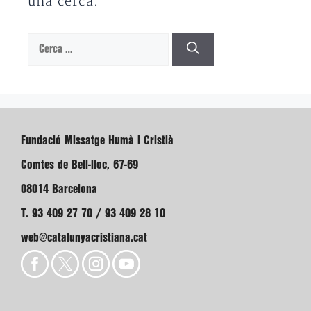
una cerca.
Cerca:
Fundació Missatge Humà i Cristià
Comtes de Bell-lloc, 67-69
08014 Barcelona
T. 93 409 27 70 / 93 409 28 10
web@catalunyacristiana.cat