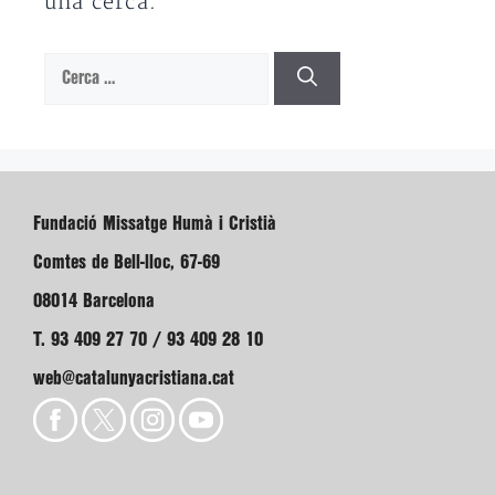
una cerca.
Cerca:
Fundació Missatge Humà i Cristià
Comtes de Bell-lloc, 67-69
08014 Barcelona
T. 93 409 27 70 / 93 409 28 10
web@catalunyacristiana.cat