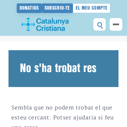
DONATIUS
SUBSCRIU-TE
EL MEU COMPTE
Vés
al
contingut
No s'ha trobat res
Sembla que no podem trobar el que
esteu cercant. Potser ajudaria si feu