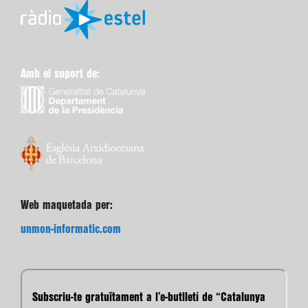
Amb el suport de:
Web maquetada per:
unmon-informatic.com
Subscriu-te gratuïtament a l’e-butlletí de “Catalunya