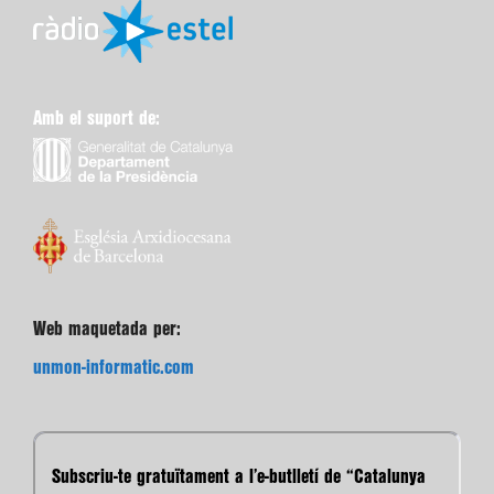
Amb el suport de:
Web maquetada per:
unmon-informatic.com
Subscriu-te gratuïtament a l’e-butlletí de “Catalunya