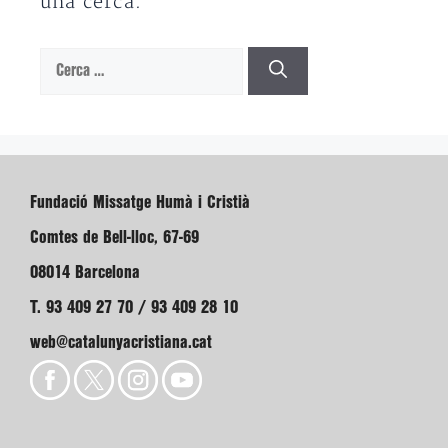
una cerca.
Cerca:
Fundació Missatge Humà i Cristià
Comtes de Bell-lloc, 67-69
08014 Barcelona
T. 93 409 27 70 / 93 409 28 10
web@catalunyacristiana.cat