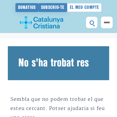
DONATIUS
SUBSCRIU-TE
EL MEU COMPTE
Vés
al
contingut
No s'ha trobat res
Sembla que no podem trobar el que
esteu cercant. Potser ajudaria si feu