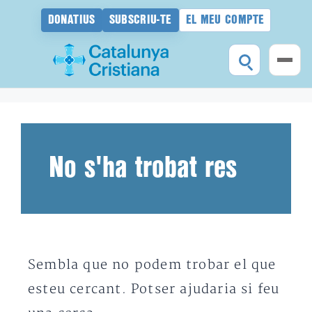
DONATIUS
SUBSCRIU-TE
EL MEU COMPTE
Vés
al
contingut
No s'ha trobat res
Sembla que no podem trobar el que
esteu cercant. Potser ajudaria si feu