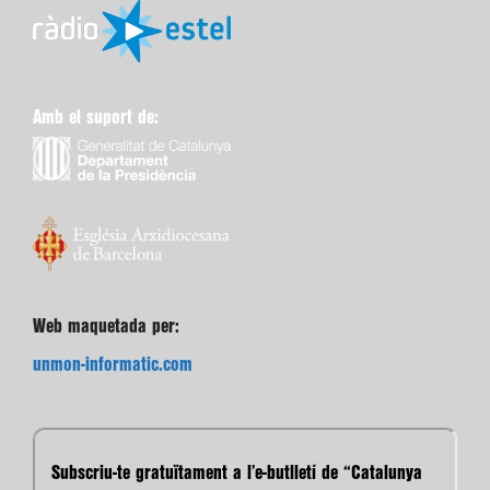
Amb el suport de:
Web maquetada per:
unmon-informatic.com
Subscriu-te gratuïtament a l’e-butlletí de “Catalunya