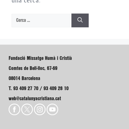
una cerca.
Cerca:
Fundació Missatge Humà i Cristià
Comtes de Bell-lloc, 67-69
08014 Barcelona
T. 93 409 27 70 / 93 409 28 10
web@catalunyacristiana.cat