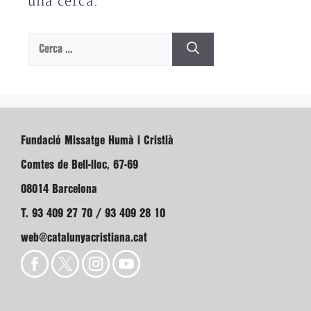
una cerca.
Cerca:
Fundació Missatge Humà i Cristià
Comtes de Bell-lloc, 67-69
08014 Barcelona
T. 93 409 27 70 / 93 409 28 10
web@catalunyacristiana.cat