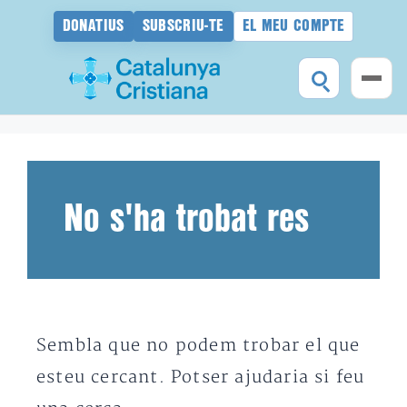
DONATIUS
SUBSCRIU-TE
EL MEU COMPTE
Vés
al
contingut
No s'ha trobat res
Sembla que no podem trobar el que
esteu cercant. Potser ajudaria si feu