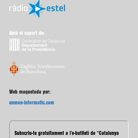
Amb el suport de:
Web maquetada per:
unmon-informatic.com
Subscriu-te gratuïtament a l’e-butlletí de “Catalunya