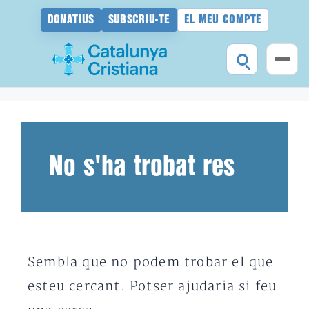
DONATIUS
SUBSCRIU-TE
EL MEU COMPTE
Vés
al
contingut
No s'ha trobat res
Sembla que no podem trobar el que
esteu cercant. Potser ajudaria si feu