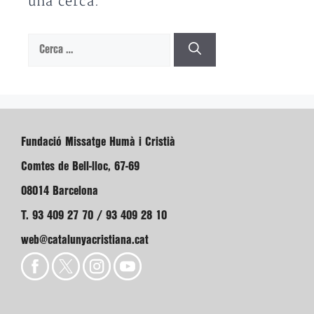
una cerca.
Cerca:
Fundació Missatge Humà i Cristià
Comtes de Bell-lloc, 67-69
08014 Barcelona
T. 93 409 27 70 / 93 409 28 10
web@catalunyacristiana.cat