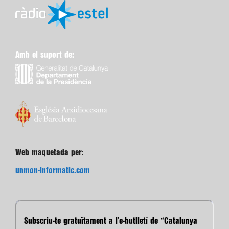
Amb el suport de:
Web maquetada per:
unmon-informatic.com
Subscriu-te gratuïtament a l’e-butlletí de “Catalunya