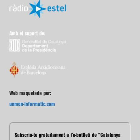
Amb el suport de:
Web maquetada per:
unmon-informatic.com
Subscriu-te gratuïtament a l’e-butlletí de “Catalunya