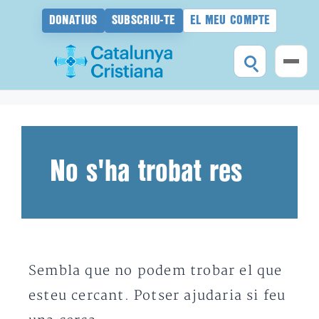
DONATIUS
SUBSCRIU-TE
EL MEU COMPTE
Vés
al
contingut
No s'ha trobat res
Sembla que no podem trobar el que
esteu cercant. Potser ajudaria si feu