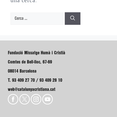
una cerca.
Cerca:
Fundació Missatge Humà i Cristià
Comtes de Bell-lloc, 67-69
08014 Barcelona
T. 93 409 27 70 / 93 409 28 10
web@catalunyacristiana.cat