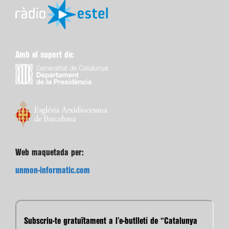
Amb el suport de:
Web maquetada per:
unmon-informatic.com
Subscriu-te gratuïtament a l’e-butlletí de “Catalunya