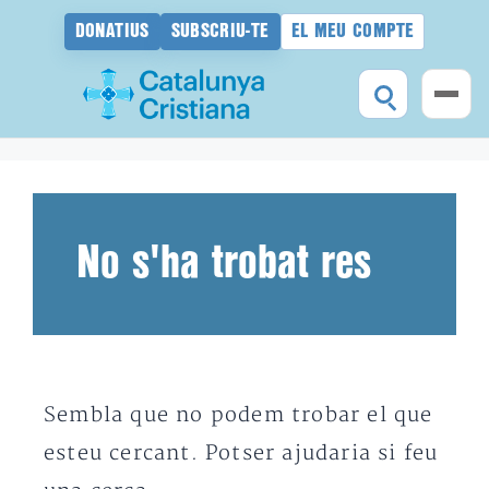
DONATIUS
SUBSCRIU-TE
EL MEU COMPTE
Vés
al
contingut
No s'ha trobat res
Sembla que no podem trobar el que
esteu cercant. Potser ajudaria si feu