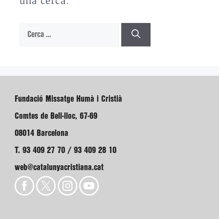
una cerca.
Cerca:
Fundació Missatge Humà i Cristià
Comtes de Bell-lloc, 67-69
08014 Barcelona
T. 93 409 27 70 / 93 409 28 10
web@catalunyacristiana.cat