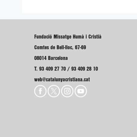
Fundació Missatge Humà i Cristià
Comtes de Bell-lloc, 67-69
08014 Barcelona
T. 93 409 27 70 / 93 409 28 10
web@catalunyacristiana.cat