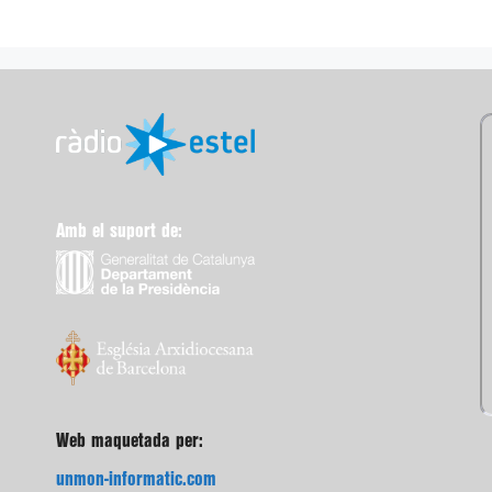
Amb el suport de:
Web maquetada per:
unmon-informatic.com