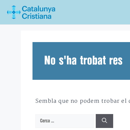
Vés
al
contingut
No s'ha trobat res
Sembla que no podem trobar el qu
Cerca: