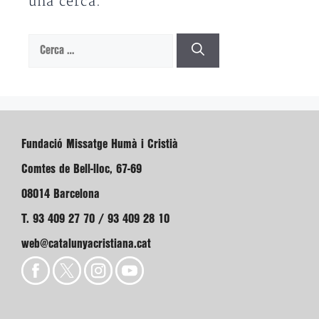
una cerca.
Cerca:
Fundació Missatge Humà i Cristià
Comtes de Bell-lloc, 67-69
08014 Barcelona
T. 93 409 27 70 / 93 409 28 10
web@catalunyacristiana.cat