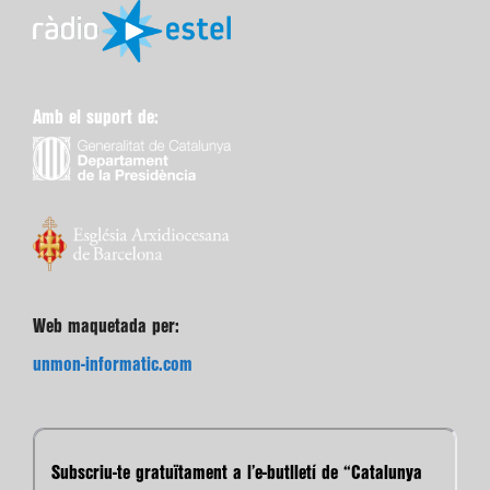
Amb el suport de:
Web maquetada per:
unmon-informatic.com
Subscriu-te gratuïtament a l’e-butlletí de “Catalunya