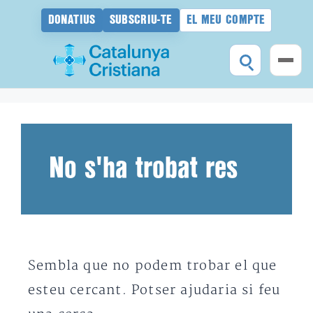
DONATIUS
SUBSCRIU-TE
EL MEU COMPTE
Vés
al
contingut
No s'ha trobat res
Sembla que no podem trobar el que
esteu cercant. Potser ajudaria si feu