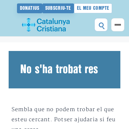
DONATIUS
SUBSCRIU-TE
EL MEU COMPTE
Vés
al
contingut
No s'ha trobat res
Sembla que no podem trobar el que
esteu cercant. Potser ajudaria si feu