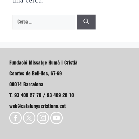
una cerca.
Cerca:
Fundació Missatge Humà i Cristià
Comtes de Bell-lloc, 67-69
08014 Barcelona
T. 93 409 27 70 / 93 409 28 10
web@catalunyacristiana.cat