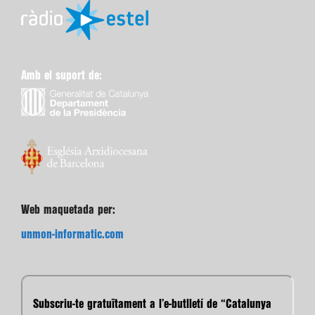
Amb el suport de:
Web maquetada per:
unmon-informatic.com
Subscriu-te gratuïtament a l’e-butlletí de “Catalunya