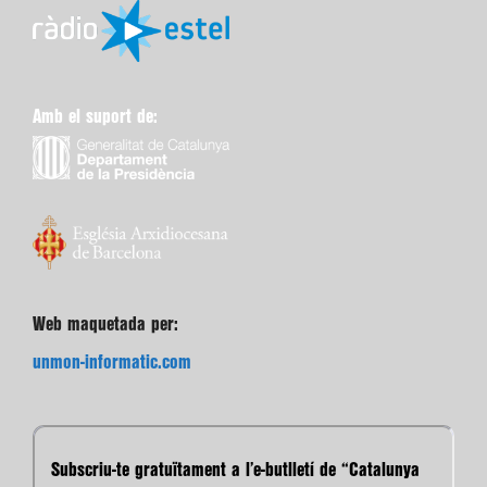
Amb el suport de:
Web maquetada per:
unmon-informatic.com
Subscriu-te gratuïtament a l’e-butlletí de “Catalunya