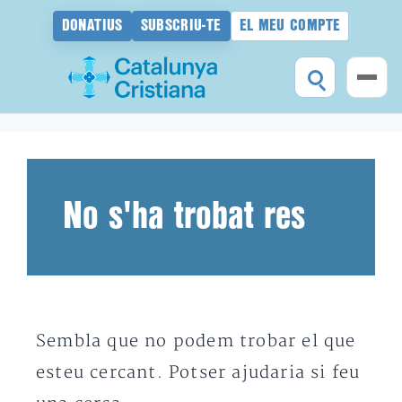
DONATIUS
SUBSCRIU-TE
EL MEU COMPTE
Vés
al
contingut
No s'ha trobat res
Sembla que no podem trobar el que
esteu cercant. Potser ajudaria si feu