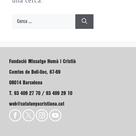
una cerca.
Cerca:
Fundació Missatge Humà i Cristià
Comtes de Bell-lloc, 67-69
08014 Barcelona
T. 93 409 27 70 / 93 409 28 10
web@catalunyacristiana.cat