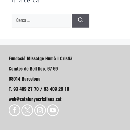
una cerca.
Cerca:
Fundació Missatge Humà i Cristià
Comtes de Bell-lloc, 67-69
08014 Barcelona
T. 93 409 27 70 / 93 409 28 10
web@catalunyacristiana.cat