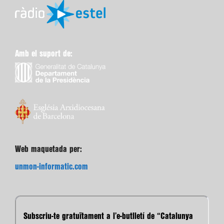
Amb el suport de:
Web maquetada per:
unmon-informatic.com
Subscriu-te gratuïtament a l’e-butlletí de “Catalunya