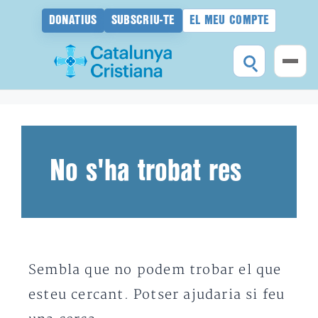
DONATIUS
SUBSCRIU-TE
EL MEU COMPTE
Vés
al
contingut
No s'ha trobat res
Sembla que no podem trobar el que
esteu cercant. Potser ajudaria si feu