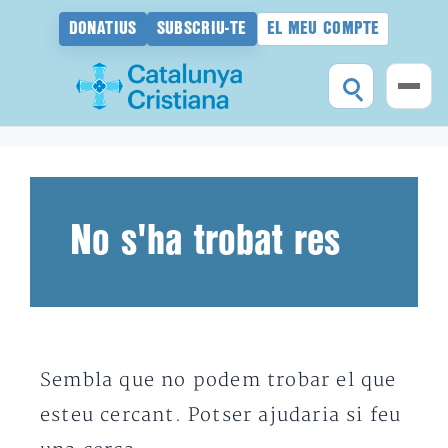
DONATIUS
SUBSCRIU-TE
EL MEU COMPTE
Vés
al
contingut
No s'ha trobat res
Sembla que no podem trobar el que
esteu cercant. Potser ajudaria si feu