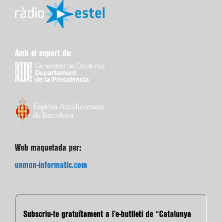
Amb el suport de:
Web maquetada per:
unmon-informatic.com
Subscriu-te gratuïtament a l’e-butlletí de “Catalunya