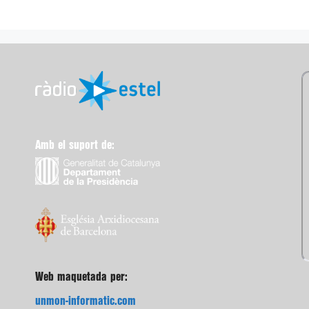
Amb el suport de:
Web maquetada per:
unmon-informatic.com