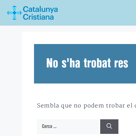
Vés
al
contingut
No s'ha trobat res
Sembla que no podem trobar el qu
Cerca: