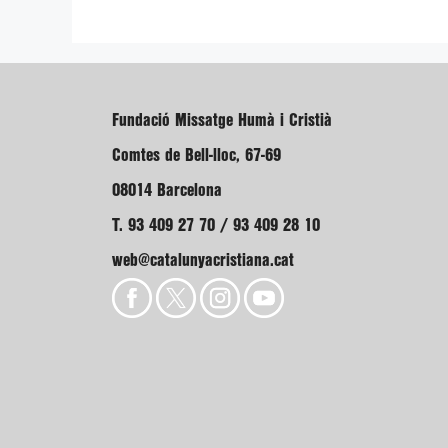
Fundació Missatge Humà i Cristià
Comtes de Bell-lloc, 67-69
08014 Barcelona
T. 93 409 27 70 / 93 409 28 10
web@catalunyacristiana.cat