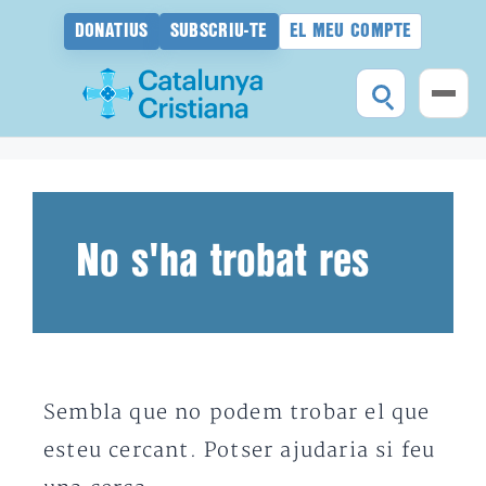
DONATIUS
SUBSCRIU-TE
EL MEU COMPTE
Vés
al
contingut
No s'ha trobat res
Sembla que no podem trobar el que
esteu cercant. Potser ajudaria si feu