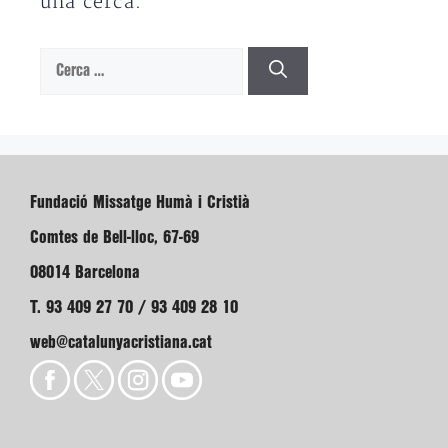
una cerca.
Cerca:
Fundació Missatge Humà i Cristià
Comtes de Bell-lloc, 67-69
08014 Barcelona
T. 93 409 27 70 / 93 409 28 10
web@catalunyacristiana.cat