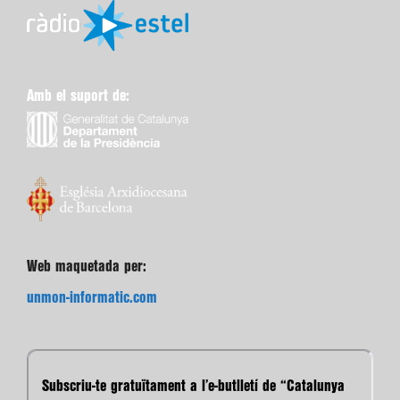
Amb el suport de:
Web maquetada per:
unmon-informatic.com
Subscriu-te gratuïtament a l’e-butlletí de “Catalunya