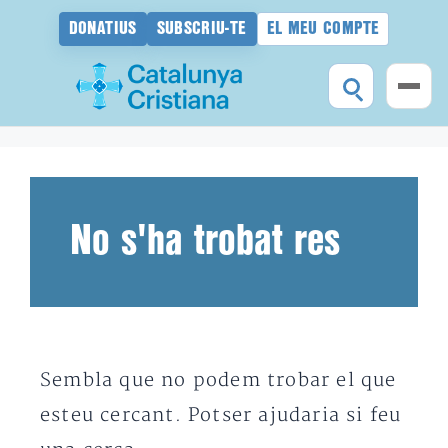
DONATIUS
SUBSCRIU-TE
EL MEU COMPTE
Vés
al
contingut
No s'ha trobat res
Sembla que no podem trobar el que
esteu cercant. Potser ajudaria si feu