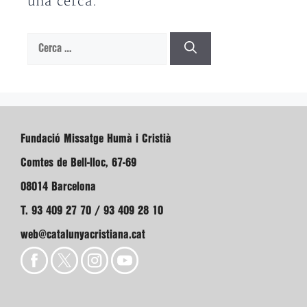
una cerca.
Cerca:
Fundació Missatge Humà i Cristià
Comtes de Bell-lloc, 67-69
08014 Barcelona
T. 93 409 27 70 / 93 409 28 10
web@catalunyacristiana.cat