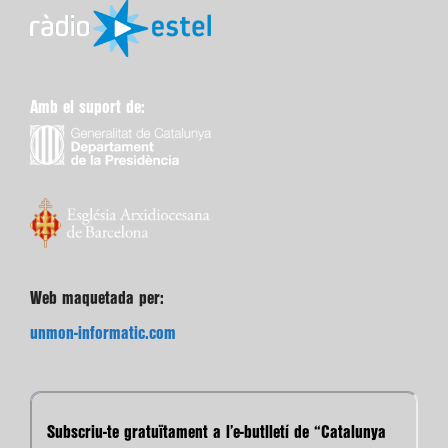
Amb el suport de:
Web maquetada per:
unmon-informatic.com
Subscriu-te gratuïtament a l’e-butlletí de “Catalunya