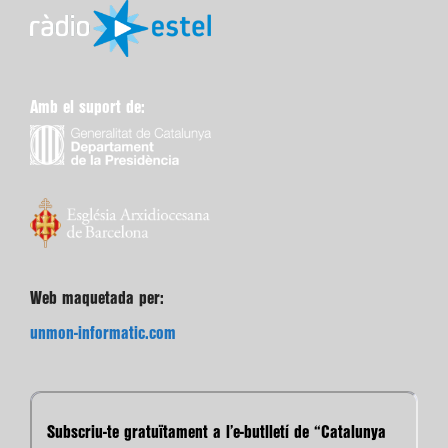
Amb el suport de:
Web maquetada per:
unmon-informatic.com
Subscriu-te gratuïtament a l’e-butlletí de “Catalunya