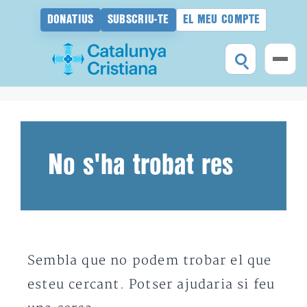
DONATIUS
SUBSCRIU-TE
EL MEU COMPTE
Vés
al
contingut
No s'ha trobat res
Sembla que no podem trobar el que
esteu cercant. Potser ajudaria si feu