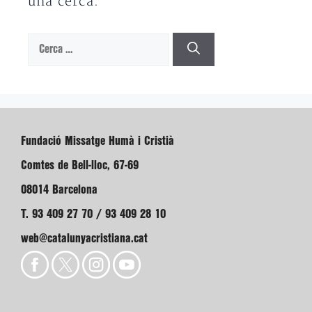
una cerca.
Cerca:
Fundació Missatge Humà i Cristià
Comtes de Bell-lloc, 67-69
08014 Barcelona
T. 93 409 27 70 / 93 409 28 10
web@catalunyacristiana.cat