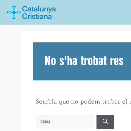
Vés
al
contingut
No s'ha trobat res
Sembla que no podem trobar el qu
Cerca: