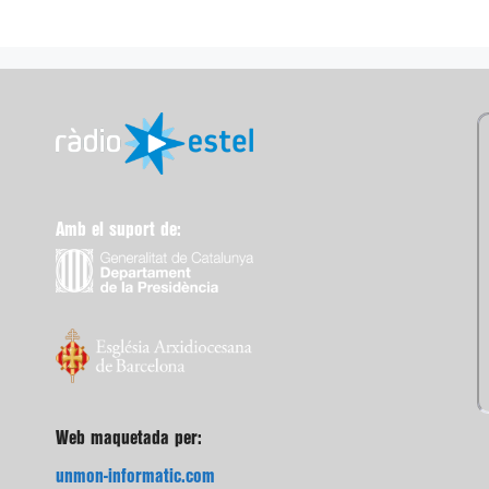
Amb el suport de:
Web maquetada per:
unmon-informatic.com