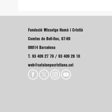
Fundació Missatge Humà i Cristià
Comtes de Bell-lloc, 67-69
08014 Barcelona
T. 93 409 27 70 / 93 409 28 10
web@catalunyacristiana.cat