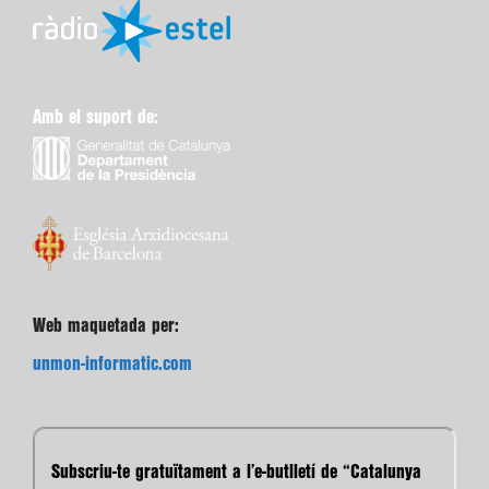
Amb el suport de:
Web maquetada per:
unmon-informatic.com
Subscriu-te gratuïtament a l’e-butlletí de “Catalunya