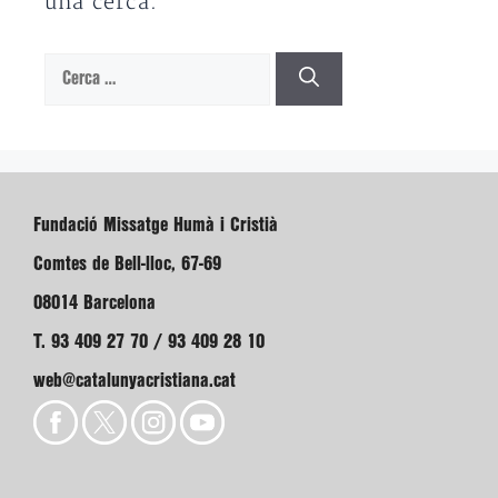
una cerca.
Cerca:
Fundació Missatge Humà i Cristià
Comtes de Bell-lloc, 67-69
08014 Barcelona
T. 93 409 27 70 / 93 409 28 10
web@catalunyacristiana.cat