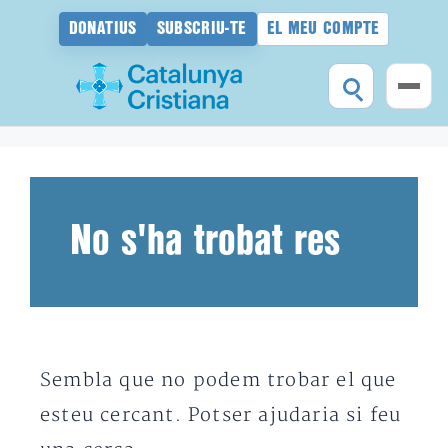
DONATIUS
SUBSCRIU-TE
EL MEU COMPTE
Vés
al
contingut
No s'ha trobat res
Sembla que no podem trobar el que
esteu cercant. Potser ajudaria si feu