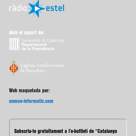
Amb el suport de:
Web maquetada per:
unmon-informatic.com
Subscriu-te gratuïtament a l’e-butlletí de “Catalunya