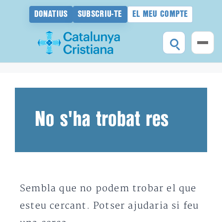
DONATIUS
SUBSCRIU-TE
EL MEU COMPTE
Vés
al
contingut
No s'ha trobat res
Sembla que no podem trobar el que
esteu cercant. Potser ajudaria si feu