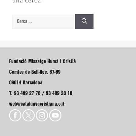
una cerca.
Cerca:
Fundació Missatge Humà i Cristià
Comtes de Bell-lloc, 67-69
08014 Barcelona
T. 93 409 27 70 / 93 409 28 10
web@catalunyacristiana.cat