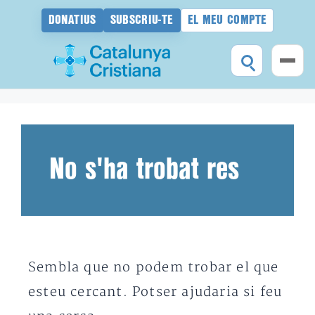
DONATIUS
SUBSCRIU-TE
EL MEU COMPTE
Vés
al
contingut
No s'ha trobat res
Sembla que no podem trobar el que
esteu cercant. Potser ajudaria si feu