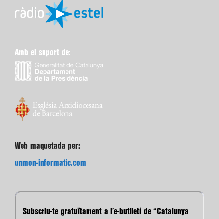
Amb el suport de:
Web maquetada per:
unmon-informatic.com
Subscriu-te gratuïtament a l’e-butlletí de “Catalunya