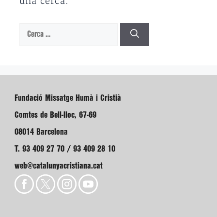
una cerca.
Cerca:
Fundació Missatge Humà i Cristià
Comtes de Bell-lloc, 67-69
08014 Barcelona
T. 93 409 27 70 / 93 409 28 10
web@catalunyacristiana.cat