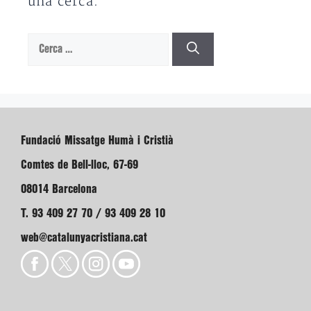
una cerca.
Cerca:
Fundació Missatge Humà i Cristià
Comtes de Bell-lloc, 67-69
08014 Barcelona
T. 93 409 27 70 / 93 409 28 10
web@catalunyacristiana.cat