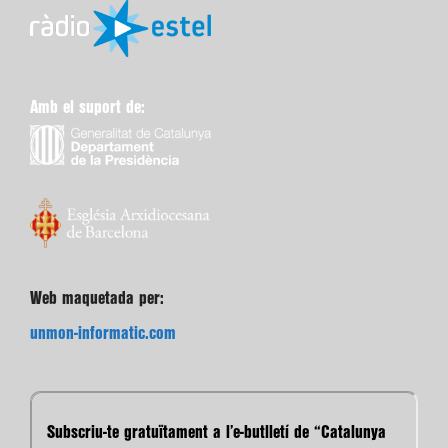
Amb el suport de:
Web maquetada per:
unmon-informatic.com
Subscriu-te gratuïtament a l’e-butlletí de “Catalunya