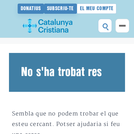
DONATIUS
SUBSCRIU-TE
EL MEU COMPTE
Vés
al
contingut
No s'ha trobat res
Sembla que no podem trobar el que
esteu cercant. Potser ajudaria si feu