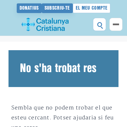
DONATIUS
SUBSCRIU-TE
EL MEU COMPTE
Vés
al
contingut
No s'ha trobat res
Sembla que no podem trobar el que
esteu cercant. Potser ajudaria si feu