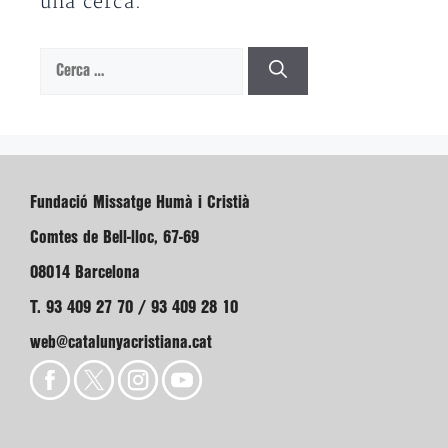
una cerca.
Cerca:
Fundació Missatge Humà i Cristià
Comtes de Bell-lloc, 67-69
08014 Barcelona
T. 93 409 27 70 / 93 409 28 10
web@catalunyacristiana.cat