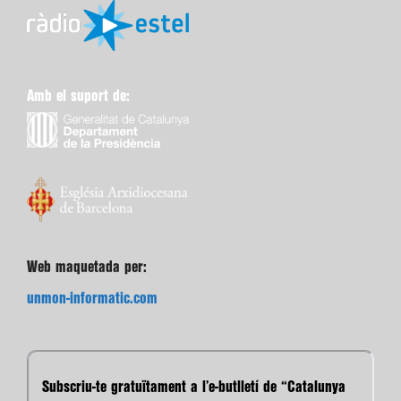
Amb el suport de:
Web maquetada per:
unmon-informatic.com
Subscriu-te gratuïtament a l’e-butlletí de “Catalunya