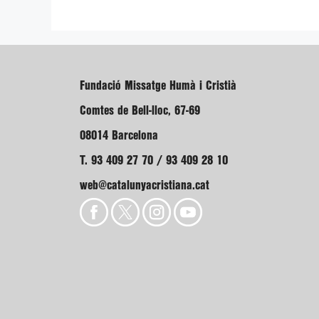
Fundació Missatge Humà i Cristià
Comtes de Bell-lloc, 67-69
08014 Barcelona
T. 93 409 27 70 / 93 409 28 10
web@catalunyacristiana.cat