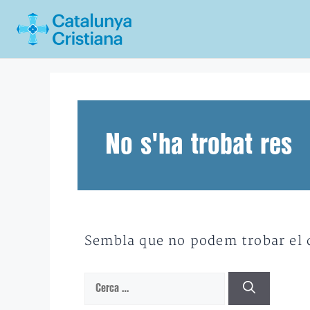
Vés
al
contingut
No s'ha trobat res
Sembla que no podem trobar el qu
Cerca: