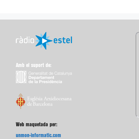
Amb el suport de:
Web maquetada per:
unmon-informatic.com