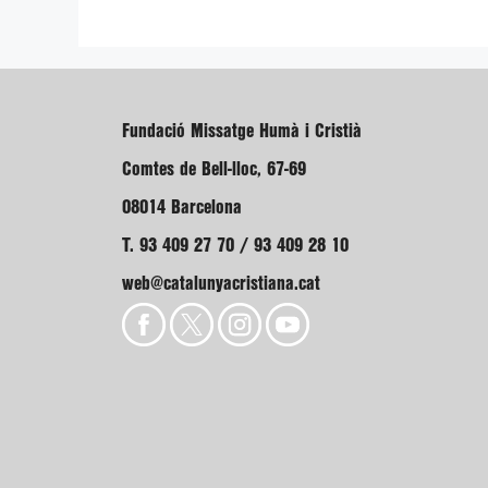
Fundació Missatge Humà i Cristià
Comtes de Bell-lloc, 67-69
08014 Barcelona
T. 93 409 27 70 / 93 409 28 10
web@catalunyacristiana.cat