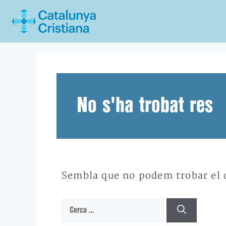
Vés
al
contingut
No s'ha trobat res
Sembla que no podem trobar el qu
Cerca: