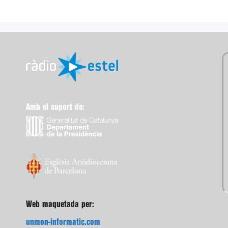
Amb el suport de:
Web maquetada per:
unmon-informatic.com