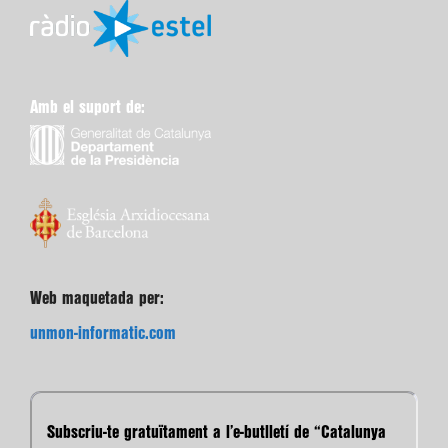
Amb el suport de:
Web maquetada per:
unmon-informatic.com
Subscriu-te gratuïtament a l’e-butlletí de “Catalunya