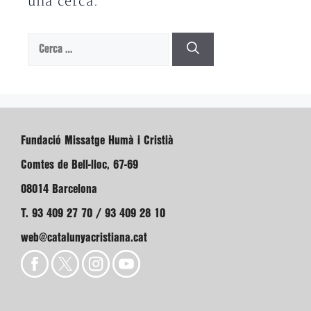
una cerca.
Cerca:
Fundació Missatge Humà i Cristià
Comtes de Bell-lloc, 67-69
08014 Barcelona
T. 93 409 27 70 / 93 409 28 10
web@catalunyacristiana.cat