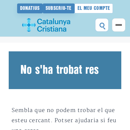
DONATIUS
SUBSCRIU-TE
EL MEU COMPTE
Vés
al
contingut
No s'ha trobat res
Sembla que no podem trobar el que
esteu cercant. Potser ajudaria si feu