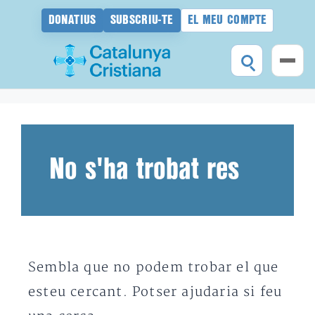
DONATIUS
SUBSCRIU-TE
EL MEU COMPTE
Vés
al
contingut
No s'ha trobat res
Sembla que no podem trobar el que
esteu cercant. Potser ajudaria si feu