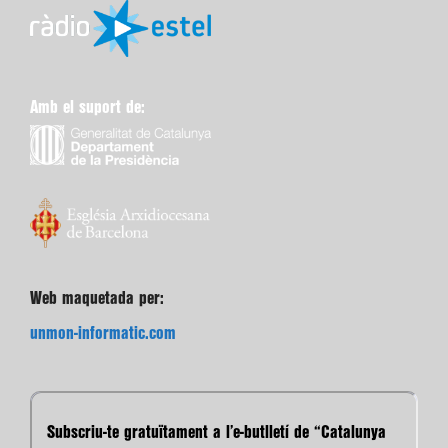
Amb el suport de:
Web maquetada per:
unmon-informatic.com
Subscriu-te gratuïtament a l’e-butlletí de “Catalunya