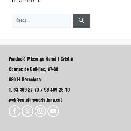
una cerca.
Cerca:
Fundació Missatge Humà i Cristià
Comtes de Bell-lloc, 67-69
08014 Barcelona
T. 93 409 27 70 / 93 409 28 10
web@catalunyacristiana.cat