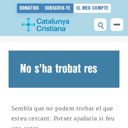
DONATIUS
SUBSCRIU-TE
EL MEU COMPTE
Vés
al
contingut
No s'ha trobat res
Sembla que no podem trobar el que
esteu cercant. Potser ajudaria si feu