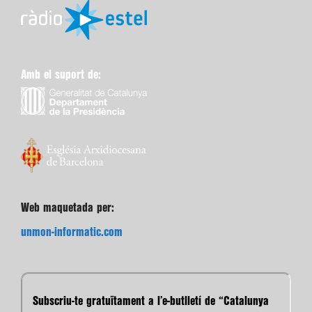
Amb el suport de:
Web maquetada per:
unmon-informatic.com
Subscriu-te gratuïtament a l’e-butlletí de “Catalunya