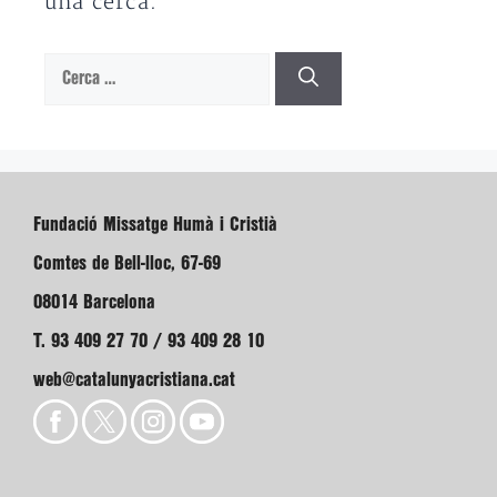
una cerca.
Cerca:
Fundació Missatge Humà i Cristià
Comtes de Bell-lloc, 67-69
08014 Barcelona
T. 93 409 27 70 / 93 409 28 10
web@catalunyacristiana.cat