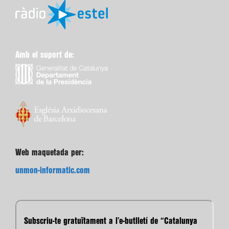
Amb el suport de:
Web maquetada per:
unmon-informatic.com
Subscriu-te gratuïtament a l’e-butlletí de “Catalunya