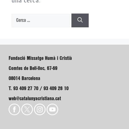
una cerca.
Cerca:
Fundació Missatge Humà i Cristià
Comtes de Bell-lloc, 67-69
08014 Barcelona
T. 93 409 27 70 / 93 409 28 10
web@catalunyacristiana.cat