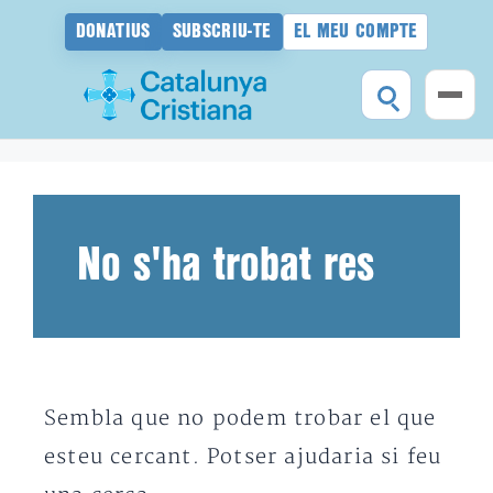
DONATIUS
SUBSCRIU-TE
EL MEU COMPTE
Vés
al
contingut
No s'ha trobat res
Sembla que no podem trobar el que
esteu cercant. Potser ajudaria si feu