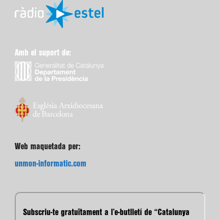
Amb el suport de:
Web maquetada per:
unmon-informatic.com
Subscriu-te gratuïtament a l’e-butlletí de “Catalunya