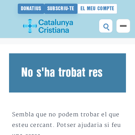
DONATIUS
SUBSCRIU-TE
EL MEU COMPTE
Vés
al
contingut
No s'ha trobat res
Sembla que no podem trobar el que
esteu cercant. Potser ajudaria si feu