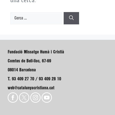
una cerca.
Cerca:
Fundació Missatge Humà i Cristià
Comtes de Bell-lloc, 67-69
08014 Barcelona
T. 93 409 27 70 / 93 409 28 10
web@catalunyacristiana.cat