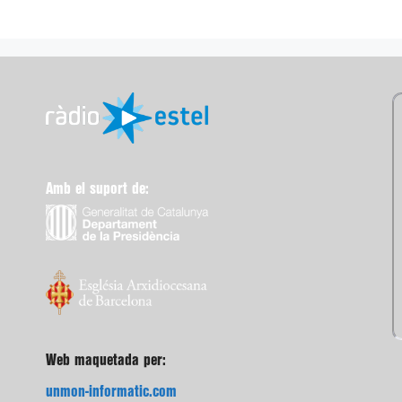
Amb el suport de:
Web maquetada per:
unmon-informatic.com