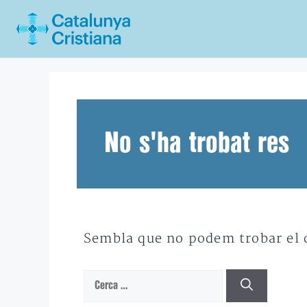
Vés
al
contingut
No s'ha trobat res
Sembla que no podem trobar el qu
Cerca: