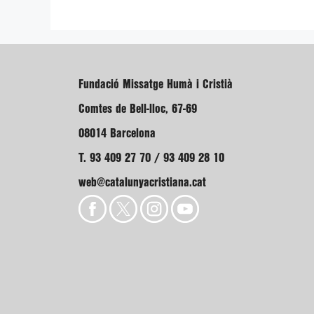
Fundació Missatge Humà i Cristià
Comtes de Bell-lloc, 67-69
08014 Barcelona
T. 93 409 27 70 / 93 409 28 10
web@catalunyacristiana.cat