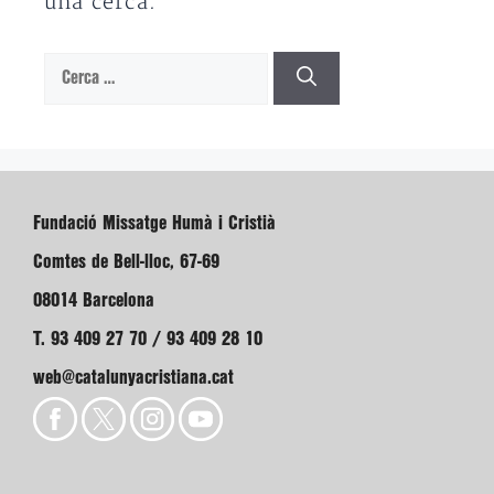
una cerca.
Cerca:
Fundació Missatge Humà i Cristià
Comtes de Bell-lloc, 67-69
08014 Barcelona
T. 93 409 27 70 / 93 409 28 10
web@catalunyacristiana.cat