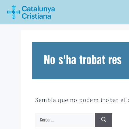
Vés
al
contingut
No s'ha trobat res
Sembla que no podem trobar el qu
Cerca: