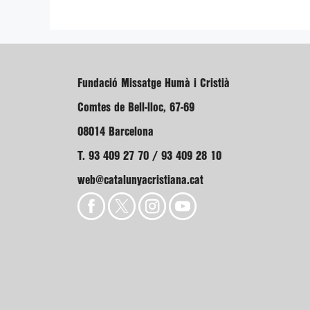
Fundació Missatge Humà i Cristià
Comtes de Bell-lloc, 67-69
08014 Barcelona
T. 93 409 27 70 / 93 409 28 10
web@catalunyacristiana.cat