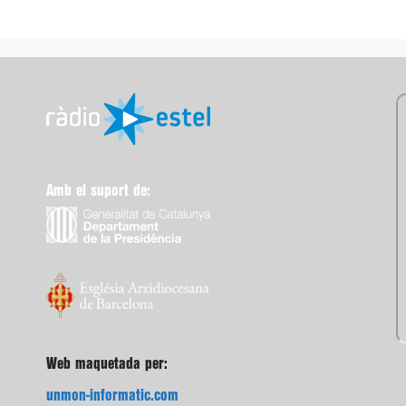
Amb el suport de:
Web maquetada per:
unmon-informatic.com