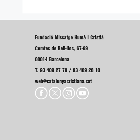
Fundació Missatge Humà i Cristià
Comtes de Bell-lloc, 67-69
08014 Barcelona
T. 93 409 27 70 / 93 409 28 10
web@catalunyacristiana.cat