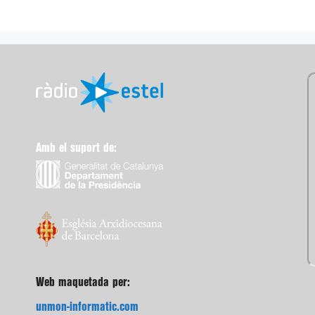
Amb el suport de:
Web maquetada per:
unmon-informatic.com